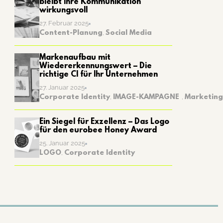
bleibt Ihre Kommunikation
wirkungsvoll
27. Februar 2025
Content-Planung
,
Social Media
Markenaufbau mit
Wiedererkennungswert – Die
richtige CI für Ihr Unternehmen
27. Januar 2025
Corporate Identity
,
IMAGE-KAMPAGNE
,
Marketing
Ein Siegel für Exzellenz – Das Logo
für den eurobee Honey Award
25. Januar 2025
LOGO
,
Corporate Identity