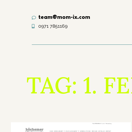
team@mom-ix.com
0971 7851169
TAG: 1. 