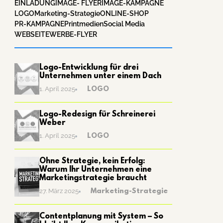
EINLADUNG
IMAGE- FLYER
IMAGE-KAMPAGNE
LOGO
Marketing-Strategie
ONLINE-SHOP
PR-KAMPAGNE
Printmedien
Social Media
WEBSEITE
WERBE-FLYER
Logo-Entwicklung für drei
Unternehmen unter einem Dach
LOGO
1. April 2025
Logo-Redesign für Schreinerei
Weber
LOGO
1. April 2025
Ohne Strategie, kein Erfolg:
Warum Ihr Unternehmen eine
Marketingstrategie braucht
Marketing-Strategie
27. März 2025
Contentplanung mit System – So