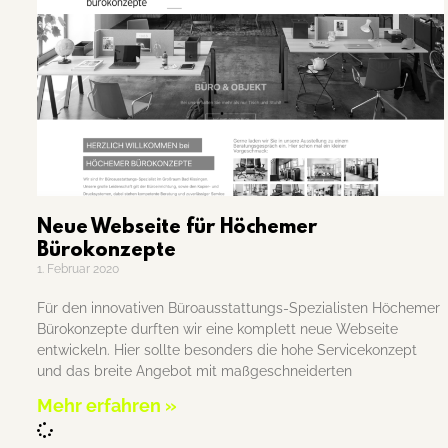
Neue Webseite für Höchemer
Bürokonzepte
1. Februar 2020
Für den innovativen Büroausstattungs-Spezialisten Höchemer
Bürokonzepte durften wir eine komplett neue Webseite
entwickeln. Hier sollte besonders die hohe Servicekonzept
und das breite Angebot mit maßgeschneiderten
Mehr erfahren »