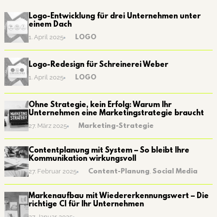
Logo-Entwicklung für drei Unternehmen unter
einem Dach
LOGO
1. April 2025
Logo-Redesign für Schreinerei Weber
LOGO
1. April 2025
Ohne Strategie, kein Erfolg: Warum Ihr
Unternehmen eine Marketingstrategie braucht
Marketing-Strategie
27. März 2025
Contentplanung mit System – So bleibt Ihre
Kommunikation wirkungsvoll
Content-Planung
,
Social Media
27. Februar 2025
Markenaufbau mit Wiedererkennungswert – Die
richtige CI für Ihr Unternehmen
27. Januar 2025