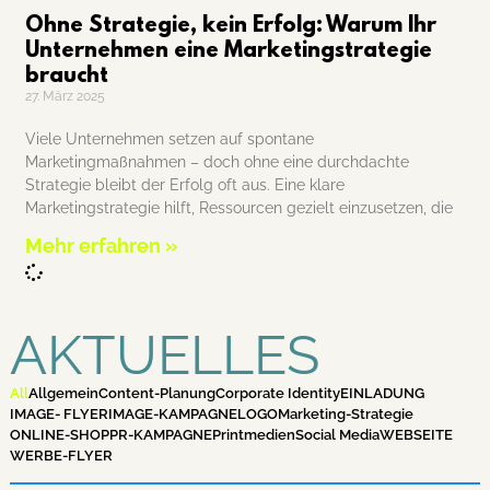
Ohne Strategie, kein Erfolg: Warum Ihr
Unternehmen eine Marketingstrategie
braucht
27. März 2025
Viele Unternehmen setzen auf spontane
Marketingmaßnahmen – doch ohne eine durchdachte
Strategie bleibt der Erfolg oft aus. Eine klare
Marketingstrategie hilft, Ressourcen gezielt einzusetzen, die
Mehr erfahren »
AKTUELLES
All
Allgemein
Content-Planung
Corporate Identity
EINLADUNG
IMAGE- FLYER
IMAGE-KAMPAGNE
LOGO
Marketing-Strategie
ONLINE-SHOP
PR-KAMPAGNE
Printmedien
Social Media
WEBSEITE
WERBE-FLYER