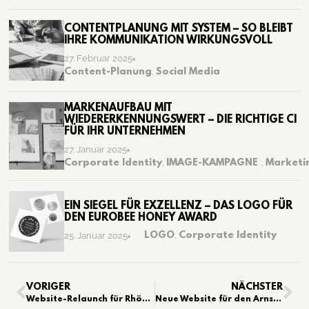
CONTENTPLANUNG MIT SYSTEM – SO BLEIBT
IHRE KOMMUNIKATION WIRKUNGSVOLL
27. Februar 2025
Content-Planung
,
Social Media
MARKENAUFBAU MIT
WIEDERERKENNUNGSWERT – DIE RICHTIGE CI
FÜR IHR UNTERNEHMEN
27. Januar 2025
Corporate Identity
,
IMAGE-KAMPAGNE
,
Marketi
EIN SIEGEL FÜR EXZELLENZ – DAS LOGO FÜR
DEN EUROBEE HONEY AWARD
LOGO
,
Corporate Identity
25. Januar 2025
VORIGER
NÄCHSTER
Website-Relaunch für Rhöncamping Bischofsheim
Neue Website für den Arnsberg Skilift