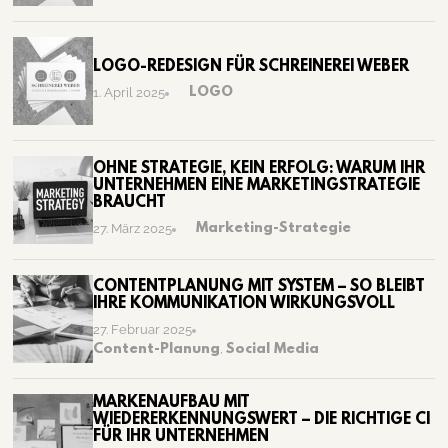
LOGO-REDESIGN FÜR SCHREINEREI WEBER
LOGO
1. April 2025
OHNE STRATEGIE, KEIN ERFOLG: WARUM IHR
UNTERNEHMEN EINE MARKETINGSTRATEGIE
BRAUCHT
Marketing-Strategie
27. März 2025
CONTENTPLANUNG MIT SYSTEM – SO BLEIBT
IHRE KOMMUNIKATION WIRKUNGSVOLL
27. Februar 2025
Content-Planung
,
Social Media
MARKENAUFBAU MIT
WIEDERERKENNUNGSWERT – DIE RICHTIGE CI
FÜR IHR UNTERNEHMEN